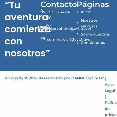
“Tu
Contacto
Páginas
+53 5 264 04
Inicio
aventura
30
Nuestros
comienza
servicios
reservations@cvt.travel
Sobre nosotros
con
commercial1@cvt.travel
Contáctenos
nosotros”
© Copyright 2026 desarrollado por
DANNGOS Smart
.
|
Aviso
Legal
|
Políti
de
privac