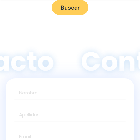
acto
Con