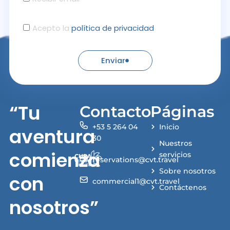
Acepto la
política de privacidad
Enviar
“Tu
Contacto
Páginas
+53 5 264 04
Inicio
aventura
30
Nuestros
comienza
servicios
reservations@cvt.travel
Sobre nosotros
con
commercial1@cvt.travel
Contáctenos
nosotros”