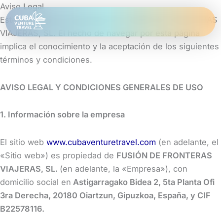
Ir
Aviso Legal
al
Este sitio web es propiedad de FUSIÓN DE FRONTERAS
contenido
VIAJERAS, SL. El hecho de navegar por esta página
implica el conocimiento y la aceptación de los siguientes
términos y condiciones.
AVISO LEGAL Y CONDICIONES GENERALES DE USO
1. Información sobre la empresa
El sitio web
www.cubaventuretravel.com
(en adelante, el
«Sitio web») es propiedad de
FUSIÓN DE FRONTERAS
VIAJERAS, SL.
(en adelante, la «Empresa»), con
domicilio social en
Astigarragako Bidea 2, 5ta Planta Ofi
3ra Derecha, 20180 Oiartzun, Gipuzkoa, España, y CIF
B22578116.