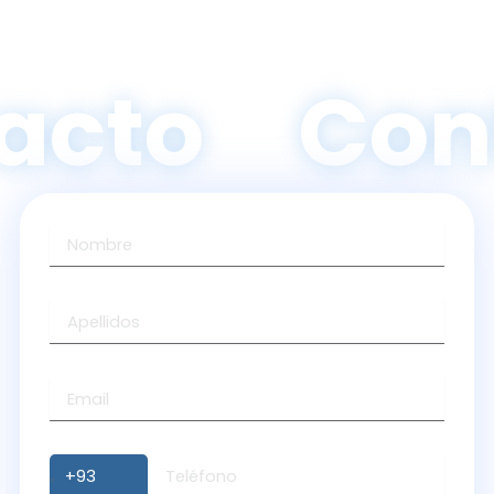
acto
Con