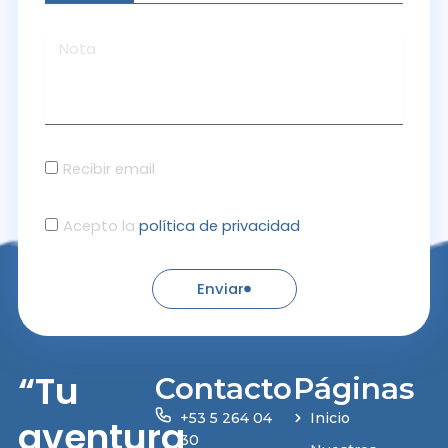
Recibir email
Acepto la
política de privacidad
Enviar
“Tu
Contacto
Páginas
+53 5 264 04
Inicio
aventura
30