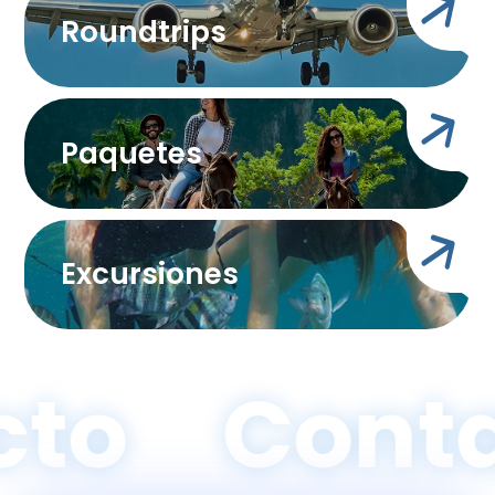
Roundtrips
Paquetes
Excursiones
to
Conta