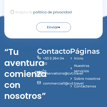
Acepto la
política de privacidad
Enviar
“Tu
Contacto
Páginas
+53 5 264 04
Inicio
aventura
30
Nuestros
comienza
servicios
reservations@cvt.travel
Sobre nosotros
con
commercial1@cvt.travel
Contáctenos
nosotros”