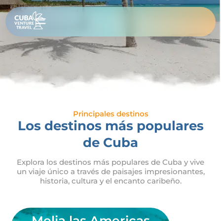
Ir
Top
al
contenido
Destination
Principales destinos
Los destinos más populares
de Cuba
Explora los destinos más populares de Cuba y vive
un viaje único a través de paisajes impresionantes,
historia, cultura y el encanto caribeño.
Melia las Americas