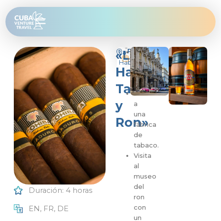
Ir
al
contenido
Program
«La
La
Recogida
4
Habana
en
horas
Habana,
el
hotel.
Tabaco
Visita
y
a
una
Ron»
fábrica
de
tabaco.
Visita
al
museo
del
Duración: 4 horas
ron
con
EN, FR, DE
un