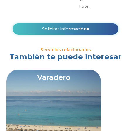
al
hotel.
Solicitar información
Servicios relacionados
También te puede interesar
Varadero