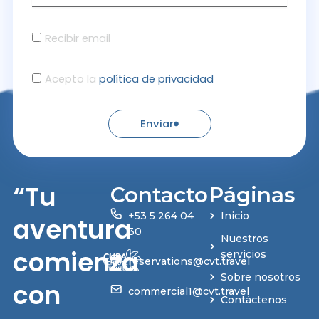
Recibir email
Acepto la
política de privacidad
Enviar
“Tu
Contacto
Páginas
+53 5 264 04
Inicio
aventura
30
Nuestros
comienza
servicios
reservations@cvt.travel
Sobre nosotros
con
commercial1@cvt.travel
Contáctenos