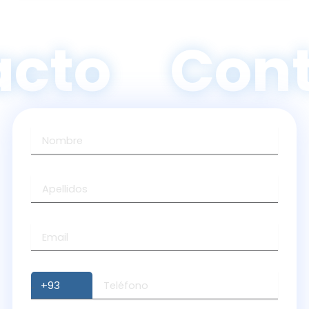
cto
Cont