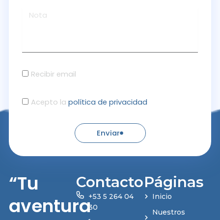
Recibir email
Acepto la
política de privacidad
Enviar
“Tu
Contacto
Páginas
+53 5 264 04
Inicio
aventura
30
Nuestros